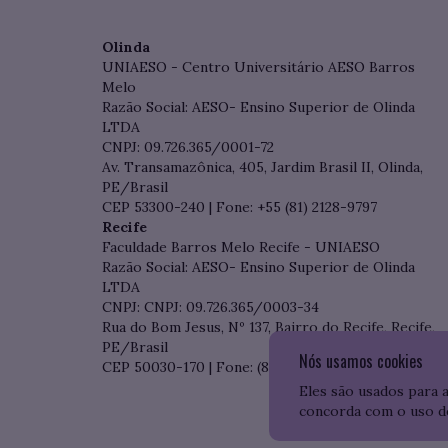
Olinda
UNIAESO - Centro Universitário AESO Barros
Melo
Razão Social: AESO- Ensino Superior de Olinda
LTDA
CNPJ: 09.726.365/0001-72
Av. Transamazônica, 405, Jardim Brasil II, Olinda,
PE/Brasil
CEP 53300-240 | Fone: +55 (81) 2128-9797
Recife
Faculdade Barros Melo Recife - UNIAESO
Razão Social: AESO- Ensino Superior de Olinda
LTDA
CNPJ: CNPJ: 09.726.365/0003-34
Rua do Bom Jesus, Nº 137, Bairro do Recife, Recife,
PE/Brasil
Nós usamos cookies
CEP 50030-170 | Fone: (81) 3204-7536
Eles são usados para 
concorda com o uso d