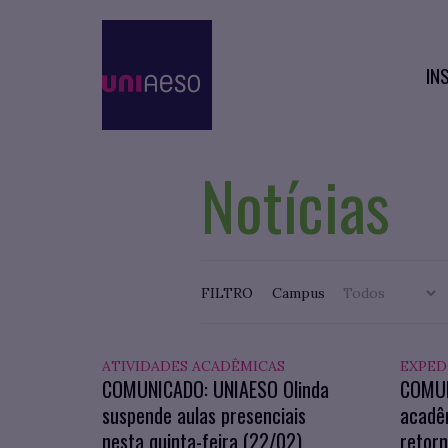
IN
Notícias
FILTRO
Campus
ATIVIDADES ACADÊMICAS
EXPED
COMUNICADO: UNIAESO Olinda
COMUN
suspende aulas presenciais
acadê
nesta quinta-feira (22/02)
retorn