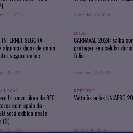
2)
ro. 22, 2024
fevereiro. 16, 2024
DICAS
A INTERNET SEGURA:
CARNAVAL 2024: saiba co
a algumas dicas de como
proteger seu celular dura
ter seguro online
folia
ro. 08, 2024
fevereiro. 07, 2024
A LOCAL
RETORNO
ero Ir': novo filme da REC
Volta às aulas UNIAESO 2
tores com apoio da
O será exibido neste
 (3)
ro. 02, 2024
janeiro. 30, 2024