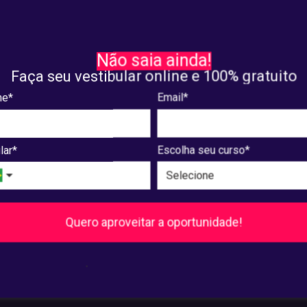
DADOS PESSOAIS
RECIFE 2024: saiba como
Saiba como funciona a Lei
Não saia ainda!
ir desconto para o
de Proteção de Dados
Faça seu vestibular online e 100% gratuito
ento deste ano
e*
Email*
. 25, 2024
janeiro. 23, 2024
lar*
Escolha seu curso*
8
9
10
...
240
241
Próxima
Quero aproveitar a oportunidade!
Pós-Graduação
.
Ver cursos