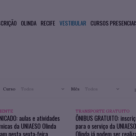
SCRIÇÃO
OLINDA
RECIFE
VESTIBULAR
CURSOS PRESENCIAI
Curso
Mês
IENTE
TRANSPORTE GRATUITO
ICADO: aulas e atividades
ÔNIBUS GRATUITO: inscri
micas da UNIAESO Olinda
para o serviço da UNIAES
am nesta sexta-feira
Olinda já podem ser realiz