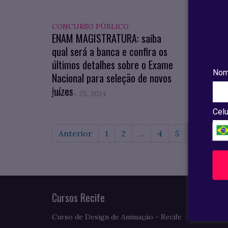
CONCURSO PÚBLICO
DICAS
ENAM MAGISTRATURA: saiba
IPTU 
qual será a banca e confira os
adquir
últimos detalhes sobre o Exame
pagam
Nom
Nacional para seleção de novos
juízes
janeiro. 25, 2024
janeiro
Celu
Anterior
1
2
...
4
5
6
7
Cursos Recife
Curso de Design de Animação - Recife