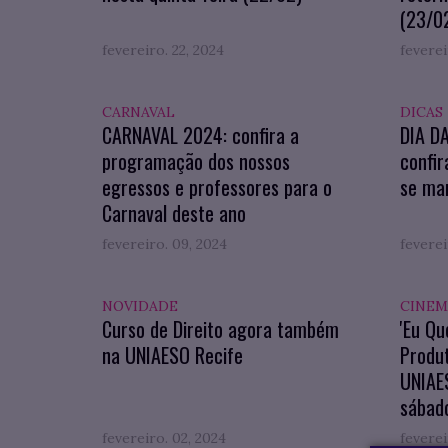
(23/0
fevereiro. 22, 2024
feverei
CARNAVAL
DICAS
CARNAVAL 2024: confira a
DIA D
programação dos nossos
confir
egressos e professores para o
se man
Carnaval deste ano
fevereiro. 09, 2024
feverei
NOVIDADE
CINEM
Curso de Direito agora também
'Eu Qu
na UNIAESO Recife
Produ
UNIAES
sábado
fevereiro. 02, 2024
feverei