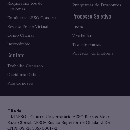
Requerimentos de
Programas de Descontos
Diplomas
Processo Seletivo
Ex-alunos: AESO Conecta
Revista Pense Virtual
Enem
Como Chegar
Vestibular
Intercâmbio
Transferências
Contato
Portador de Diploma
Trabalhe Conosco
Ouvidoria Online
Fale Conosco
Olinda
UNIAESO - Centro Universitário AESO Barros Melo
Razão Social: AESO- Ensino Superior de Olinda LTDA
CNPJ: 09.726.365/0001-72