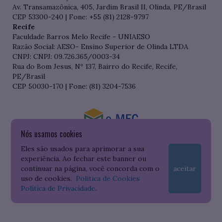
Av. Transamazônica, 405, Jardim Brasil II, Olinda, PE/Brasil
CEP 53300-240 | Fone: +55 (81) 2128-9797
Recife
Faculdade Barros Melo Recife - UNIAESO
Razão Social: AESO- Ensino Superior de Olinda LTDA
CNPJ: CNPJ: 09.726.365/0003-34
Rua do Bom Jesus, Nº 137, Bairro do Recife, Recife,
PE/Brasil
CEP 50030-170 | Fone: (81) 3204-7536
Nós usamos cookies
Consulte o cadastro da Instituição no Sistema do e-MEC
Eles são usados para aprimorar a sua
experiência. Ao fechar este banner ou
continuar na página, você concorda com o
aceitar
uso de cookies.
Política de Cookies
Política de Privacidade
.