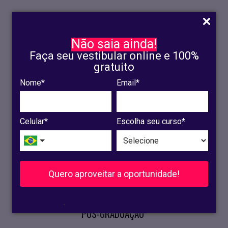
Não saia ainda!
Faça seu vestibular online e 100%
gratuito
Nome*
Email*
INSCRIÇÃO
OLINDA
Celular*
Escolha seu curso*
RECIFE
VESTIBULAR
Quero aproveitar a oportunidade!
CURSOS PRESENCIAIS
.
PÓS-GRADUAÇÃO