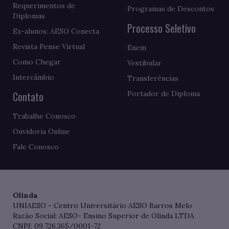
Requerimentos de
Programas de Descontos
Diplomas
Processo Seletivo
Ex-alunos: AESO Conecta
Revista Pense Virtual
Enem
Como Chegar
Vestibular
Intercâmbio
Transferências
Contato
Portador de Diploma
Trabalhe Conosco
Ouvidoria Online
Fale Conosco
Olinda
UNIAESO - Centro Universitário AESO Barros Melo
Razão Social: AESO- Ensino Superior de Olinda LTDA
CNPJ: 09.726.365/0001-72