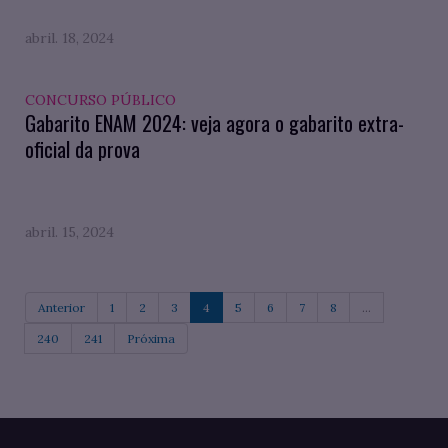
abril. 18, 2024
CONCURSO PÚBLICO
Gabarito ENAM 2024: veja agora o gabarito extra-
oficial da prova
abril. 15, 2024
Anterior
1
2
3
4
5
6
7
8
...
240
241
Próxima