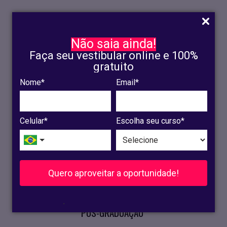
Não saia ainda!
Faça seu vestibular online e 100%
gratuito
Nome*
Email*
INSCRIÇÃO
OLINDA
Celular*
Escolha seu curso*
RECIFE
VESTIBULAR
Quero aproveitar a oportunidade!
CURSOS PRESENCIAIS
.
PÓS-GRADUAÇÃO