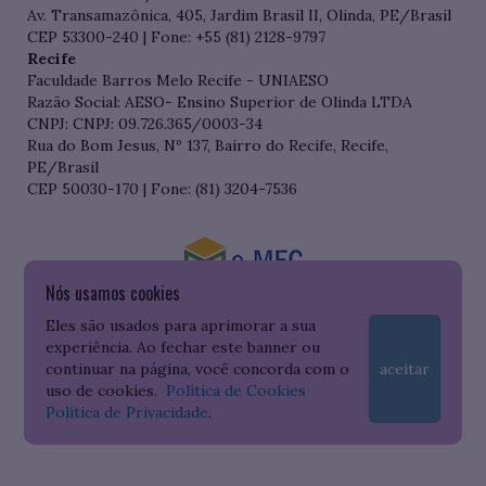
Av. Transamazônica, 405, Jardim Brasil II, Olinda, PE/Brasil
CEP 53300-240 | Fone: +55 (81) 2128-9797
Recife
Faculdade Barros Melo Recife - UNIAESO
Razão Social: AESO- Ensino Superior de Olinda LTDA
CNPJ: CNPJ: 09.726.365/0003-34
Rua do Bom Jesus, Nº 137, Bairro do Recife, Recife,
PE/Brasil
CEP 50030-170 | Fone: (81) 3204-7536
Nós usamos cookies
Consulte o cadastro da Instituição no Sistema do e-MEC
Eles são usados para aprimorar a sua
experiência. Ao fechar este banner ou
continuar na página, você concorda com o
aceitar
uso de cookies.
Política de Cookies
Política de Privacidade
.