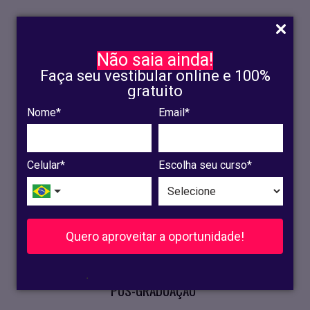
Não saia ainda!
Faça seu vestibular online e 100%
gratuito
Nome*
Email*
INSCRIÇÃO
OLINDA
Celular*
Escolha seu curso*
RECIFE
VESTIBULAR
Quero aproveitar a oportunidade!
CURSOS PRESENCIAIS
.
PÓS-GRADUAÇÃO