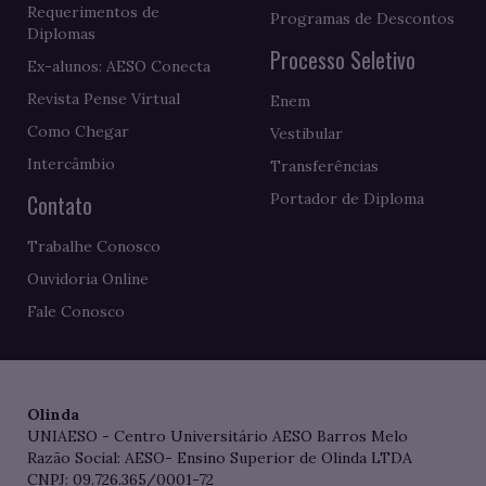
Requerimentos de
Programas de Descontos
Diplomas
Processo Seletivo
Ex-alunos: AESO Conecta
Revista Pense Virtual
Enem
Como Chegar
Vestibular
Intercâmbio
Transferências
Contato
Portador de Diploma
Trabalhe Conosco
Ouvidoria Online
Fale Conosco
Olinda
UNIAESO - Centro Universitário AESO Barros Melo
Razão Social: AESO- Ensino Superior de Olinda LTDA
CNPJ: 09.726.365/0001-72