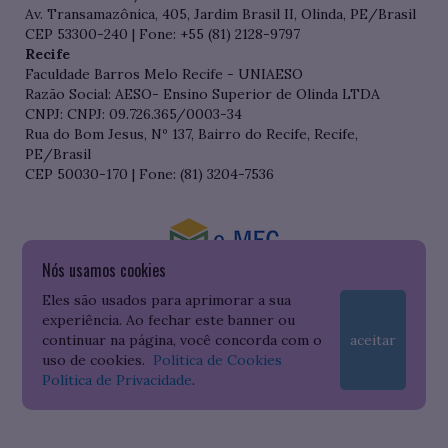
Av. Transamazônica, 405, Jardim Brasil II, Olinda, PE/Brasil
CEP 53300-240 | Fone: +55 (81) 2128-9797
Recife
Faculdade Barros Melo Recife - UNIAESO
Razão Social: AESO- Ensino Superior de Olinda LTDA
CNPJ: CNPJ: 09.726.365/0003-34
Rua do Bom Jesus, Nº 137, Bairro do Recife, Recife,
PE/Brasil
CEP 50030-170 | Fone: (81) 3204-7536
Nós usamos cookies
Consulte o cadastro da Instituição no Sistema do e-MEC
Eles são usados para aprimorar a sua
experiência. Ao fechar este banner ou
continuar na página, você concorda com o
aceitar
uso de cookies.
Política de Cookies
Política de Privacidade
.