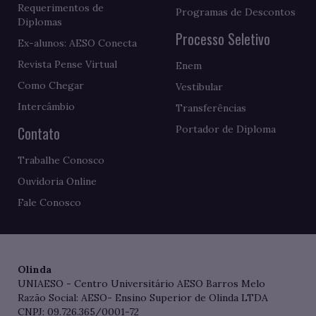
Requerimentos de
Programas de Descontos
Diplomas
Processo Seletivo
Ex-alunos: AESO Conecta
Revista Pense Virtual
Enem
Como Chegar
Vestibular
Intercâmbio
Transferências
Contato
Portador de Diploma
Trabalhe Conosco
Ouvidoria Online
Fale Conosco
Olinda
UNIAESO - Centro Universitário AESO Barros Melo
Razão Social: AESO- Ensino Superior de Olinda LTDA
CNPJ: 09.726.365/0001-72