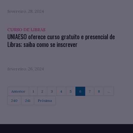
fevereiro. 28, 2024
CURSO DE LIBRAS
UNIAESO oferece curso gratuito e presencial de
Libras; saiba como se inscrever
fevereiro. 26, 2024
Anterior
1
2
3
4
5
6
7
8
...
240
241
Próxima