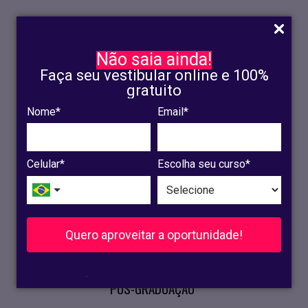
Não saia ainda!
Faça seu vestibular online e 100%
gratuito
Nome*
Email*
INSCRIÇÃO
OLINDA
Celular*
Escolha seu curso*
RECIFE
VESTIBULAR
Quero aproveitar a oportunidade!
CURSOS PRESENCIAIS
.
PÓS-GRADUAÇÃO