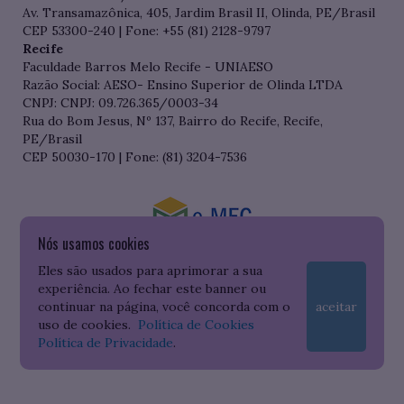
Av. Transamazônica, 405, Jardim Brasil II, Olinda, PE/Brasil
CEP 53300-240 | Fone: +55 (81) 2128-9797
Recife
Faculdade Barros Melo Recife - UNIAESO
Razão Social: AESO- Ensino Superior de Olinda LTDA
CNPJ: CNPJ: 09.726.365/0003-34
Rua do Bom Jesus, Nº 137, Bairro do Recife, Recife,
PE/Brasil
CEP 50030-170 | Fone: (81) 3204-7536
Nós usamos cookies
Consulte o cadastro da Instituição no Sistema do e-MEC
Eles são usados para aprimorar a sua
experiência. Ao fechar este banner ou
continuar na página, você concorda com o
aceitar
uso de cookies.
Política de Cookies
Política de Privacidade
.