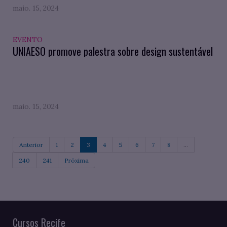
maio. 15, 2024
EVENTO
UNIAESO promove palestra sobre design sustentável
maio. 15, 2024
Anterior
1
2
3
4
5
6
7
8
...
240
241
Próxima
Cursos Recife