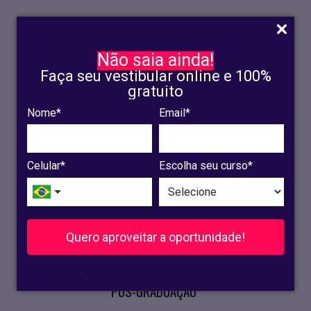
Não saia ainda!
Faça seu vestibular online e 100%
gratuito
Nome*
Email*
INSCRIÇÃO
OLINDA
Celular*
Escolha seu curso*
RECIFE
VESTIBULAR
Quero aproveitar a oportunidade!
CURSOS PRESENCIAIS
.
PÓS-GRADUAÇÃO