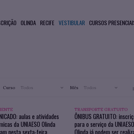
SCRIÇÃO
OLINDA
RECIFE
VESTIBULAR
CURSOS PRESENCIAI
Curso
Mês
IENTE
TRANSPORTE GRATUITO
ICADO: aulas e atividades
ÔNIBUS GRATUITO: inscri
micas da UNIAESO Olinda
para o serviço da UNIAES
am nesta sexta-feira
Olinda já podem ser realiz