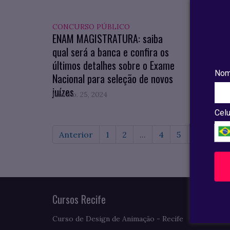
CONCURSO PÚBLICO
DICAS
ENAM MAGISTRATURA: saiba
IPTU 
qual será a banca e confira os
adquir
últimos detalhes sobre o Exame
pagam
Nom
Nacional para seleção de novos
juízes
janeiro. 25, 2024
janeiro
Celu
Anterior
1
2
...
4
5
6
7
Cursos Recife
Curso de Design de Animação - Recife