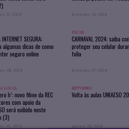
2)
ro. 22, 2024
fevereiro. 16, 2024
DICAS
A INTERNET SEGURA:
CARNAVAL 2024: saiba co
a algumas dicas de como
proteger seu celular dura
ter seguro online
folia
ro. 08, 2024
fevereiro. 07, 2024
A LOCAL
RETORNO
ero Ir': novo filme da REC
Volta às aulas UNIAESO 2
tores com apoio da
O será exibido neste
 (3)
ro. 02, 2024
janeiro. 30, 2024