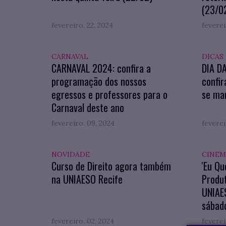
(23/0
fevereiro. 22, 2024
feverei
CARNAVAL
DICAS
CARNAVAL 2024: confira a
DIA D
programação dos nossos
confir
egressos e professores para o
se man
Carnaval deste ano
fevereiro. 09, 2024
feverei
NOVIDADE
CINEM
Curso de Direito agora também
'Eu Qu
na UNIAESO Recife
Produ
UNIAES
sábado
fevereiro. 02, 2024
feverei