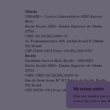
Olinda
UNIAESO - Centro Universitário AESO Barros
Melo
Razão Social: AESO- Ensino Superior de Olinda
LTDA
CNPJ: 09.726.365/0001-72
Av. Transamazônica, 405, Jardim Brasil II, Olinda,
PE/Brasil
CEP 53300-240 | Fone: +55 (81) 2128-9797
Recife
Faculdade Barros Melo Recife - UNIAESO
Razão Social: AESO- Ensino Superior de Olinda
LTDA
CNPJ: CNPJ: 09.726.365/0003-34
Rua do Bom Jesus, Nº 137, Bairro do Recife, Recife,
PE/Brasil
Nós usamos cookies
CEP 50030-170 | Fone: (81) 3204-7536
Eles são usados para 
concorda com o uso d