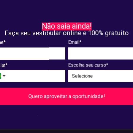
DADOS PESSOAIS
RECIFE 2024: saiba como
Saiba como funciona a Lei
Não saia ainda!
ir desconto para o
de Proteção de Dados
Faça seu vestibular online e 100% gratuito
ento deste ano
e*
Email*
. 25, 2024
janeiro. 23, 2024
lar*
Escolha seu curso*
8
9
10
...
240
241
Próxima
Quero aproveitar a oportunidade!
Pós-Graduação
.
Ver cursos