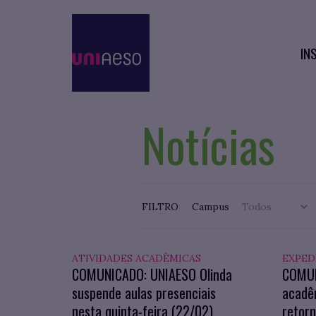
IN
Notícias
FILTRO
Campus
ATIVIDADES ACADÊMICAS
EXPED
COMUNICADO: UNIAESO Olinda
COMUN
suspende aulas presenciais
acadê
nesta quinta-feira (22/02)
retorn